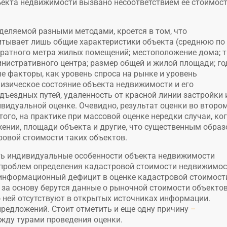
екта недвижимости вызвано несоответствием ее стоимос
деляемой разными методами, кроется в том, что
итывает лишь общие характеристики объекта (среднюю по
ратного метра жилых помещений; местоположение дома; т
инистративного центра; размер общей и жилой площади; го
ые факторы, как уровень спроса на рынке и уровень
изическое состояние объекта недвижимости и его
дъездных путей, удаленность от красной линии застройки 
ивидуальной оценке. Очевидно, результат оценки во второ
ого, на практике при массовой оценке нередки случаи, ко
ении, площади объекта и другие, что существенным обра
ровой стоимости таких объектов.
сть индивидуальные особенности объекта недвижимости
 проблем определения кадастровой стоимости недвижимо
 информационный дефицит в оценке кадастровой стоимост
 за основу берутся данные о рыночной стоимости объекто
 ней отсутствуют в открытых источниках информации.
редложений. Стоит отметить и еще одну причину
–
жду турами проведения оценки.