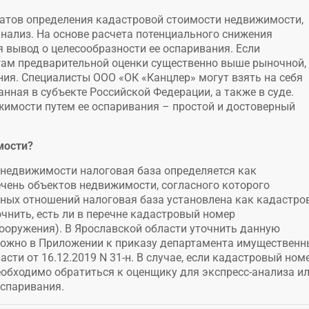
татов определения кадастровой стоимости недвижимости,
нализ. На основе расчета потенциального снижения
 вывод о целесообразности ее оспаривания. Если
гам предварительной оценки существенно выше рыночной,
ия. Специалисты ООО «ОК «Канцлер» могут взять на себя
нная в субъекте Российской Федерации, а также в суде.
имости путем ее оспаривания – простой и достоверный
мости?
 недвижимости налоговая база определяется как
ечень объектов недвижимости, согласного которого
ных отношений налоговая база установлена как кадастро
чнить, есть ли в перечне кадастровый номер
ооружения). В Ярославской области уточнить данную
можно в Приложении к приказу департамента имущественн
ти от 16.12.2019 N 31-н. В случае, если кадастровый ном
еобходимо обратиться к оценщику для экспресс-анализа и
оспаривания.