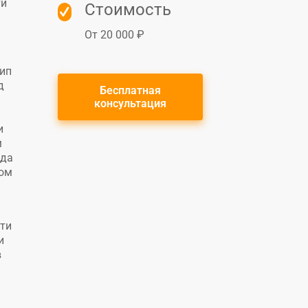
ти
Стоимость
От 20 000 ₽
ип
д
Бесплатная
консультация
и
м
гда
зом
сти
и
в