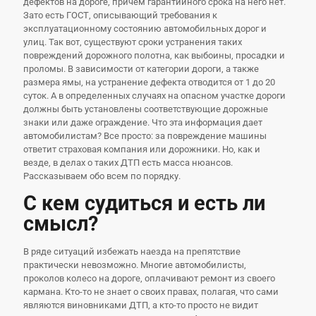
дефектов на дороге, причем гарантийного срока на него нет.
Зато есть ГОСТ, описывающий требования к
эксплуатационному состоянию автомобильных дорог и
улиц. Так вот, существуют сроки устранения таких
повреждений дорожного полотна, как выбоины, просадки и
проломы. В зависимости от категории дороги, а также
размера ямы, на устранение дефекта отводится от 1 до 20
суток. А в определенных случаях на опасном участке дороги
должны быть установлены соответствующие дорожные
знаки или даже ограждение. Что эта информация дает
автомобилистам? Все просто: за повреждение машины
ответит страховая компания или дорожники. Но, как и
везде, в делах о таких ДТП есть масса нюансов.
Рассказываем обо всем по порядку.
С кем судиться и есть ли
смысл?
В ряде ситуаций избежать наезда на препятствие
практически невозможно. Многие автомобилисты,
проколов колесо на дороге, оплачивают ремонт из своего
кармана. Кто-то не знает о своих правах, полагая, что сами
являются виновниками ДТП, а кто-то просто не видит