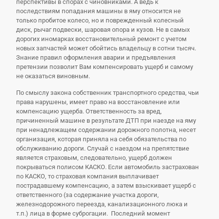
перспективы в спорах с чиновниками. А ведь к
последствиям попадания машины в яму относится не
только пробитое колесо, но и поврежденный колесный
диск, рычаг подвески, шаровая опора и кузов. Не в самых
дорогих иномарках восстановительный ремонт с учетом
новых запчастей может обойтись владельцу в сотни тысяч.
Знание правил оформления аварии и предъявления
претензии позволит Вам компенсировать ущерб и самому
не оказаться виновным.
По смыслу закона собственник транспортного средства, чьи
права нарушены, имеет право на восстановление или
компенсацию ущерба. Ответственность за вред,
причиненный машине в результате ДТП при наезде на яму
при ненадлежащем содержании дорожного полотна, несет
организация, которая приняла на себя обязательства по
обслуживанию дороги. Случай с наездом на препятствие
является страховым, следовательно, ущерб должен
покрываться полисом КАСКО. Если автомобиль застрахован
по КАСКО, то страховая компания выплачивает
пострадавшему компенсацию, а затем взыскивает ущерб с
ответственного (за содержание участка дороги,
железнодорожного переезда, канализационного люка и
т.п.) лица в форме суброгации. Последний момент