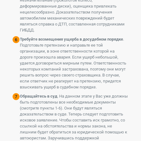
незначительные (проколотое колесо,
деформированные диски), оценщика привлекать
нецелесообразно. Доказательством получения
автомобилем механических повреждений будет
являться справка о ДТП, составленная сотрудниками
ГИБДД.
Требуйте возмещения ущерба в досудебном порядке
.
Подготовьте претензию и направьте ее той
организации, в зоне ответственности которой на
дороге произошла авария. Если ущерб небольшой,
удается договориться мирным путем. Ответственность
некоторых компаний застрахована, поэтому они могут
решить вопрос через своего страховщика. В случае,
если ответчик не реагирует на претензию, придется
взыскивать ущерб в судебном порядке.
Обращайтесь в суд
. На данном этапе у Вас уже должны
быть подготовлены все необходимые документы
(смотрите пункты 1-6). Они будут являться
доказательством в суде. Теперь следует подготовить
исковое заявление. Чтобы составить иск грамотно, со
ссылкой на обстоятельства и нормы закона, не
лишним будет обратиться за юридической помощью к
автоюристам. Заручившись поддержкой