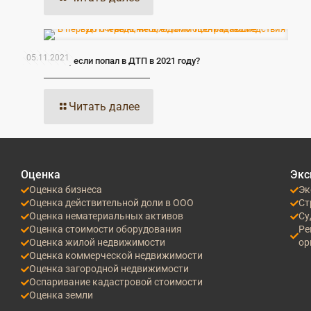
05.11.2021
Что делать, если попал в ДТП в 2021 году?
Читать далее
Оценка
Экс
Оценка бизнеса
Эк
Оценка действительной доли в ООО
Ст
Оценка нематериальных активов
Су
Оценка стоимости оборудования
Ре
Оценка жилой недвижимости
ор
Оценка коммерческой недвижимости
Оценка загородной недвижимости
Оспаривание кадастровой стоимости
Оценка земли