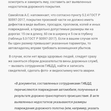
осмотреть и замерить яму, составить акт выявленных
недостатков дорожного покрытия.
Самойлов А.С. напоминает, что согласно пункту 5.2.4 ГОСТ Р
50597-2017, покрытие проезжей части не должно иметь
дефектов в виде выбоин, просадок, проломов, колей и иных
повреждений, а предельно допустимые размеры ям на
дорогах: 15 см в длину, 60 см в ширину и 5 см в глубину
(таблица 5.3 ГОСТ Р 50597-2017). Если в вашем случае хотя
бы один размер превышает указанные параметры, то
автовладелец вправе требовать возмещения убытков.
В случае, если нет вреда здоровью людей, следует сразу
же заняться сбором доказательств вины дорожных служб,
— вызвать сотрудников ГИБДД, найти и записать
свидетелей, сделать фото- и видеосъемку места аварии.
«В документах, составленных сотрудниками ГИБДД,
перечисляются повреждения автомобиля, полученные в
результате дорожно-транспортного происшествия. В акте
выявленных недостатков указываются размеры
повреждения дорожного полотна (или, например, указать