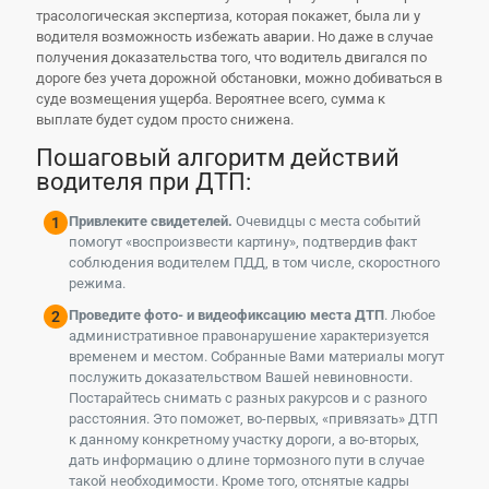
трасологическая экспертиза, которая покажет, была ли у
водителя возможность избежать аварии. Но даже в случае
получения доказательства того, что водитель двигался по
дороге без учета дорожной обстановки, можно добиваться в
суде возмещения ущерба. Вероятнее всего, сумма к
выплате будет судом просто снижена.
Пошаговый алгоритм действий
водителя при ДТП:
Привлеките свидетелей.
Очевидцы с места событий
помогут «воспроизвести картину», подтвердив факт
соблюдения водителем ПДД, в том числе, скоростного
режима.
Проведите фото- и видеофиксацию места ДТП
. Любое
административное правонарушение характеризуется
временем и местом. Собранные Вами материалы могут
послужить доказательством Вашей невиновности.
Постарайтесь снимать с разных ракурсов и с разного
расстояния. Это поможет, во-первых, «привязать» ДТП
к данному конкретному участку дороги, а во-вторых,
дать информацию о длине тормозного пути в случае
такой необходимости. Кроме того, отснятые кадры