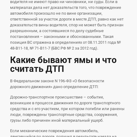
водителя не имеют право ни чиновники, ни суды. Если в
материалах дела нет доказательств того, что повреждение
автомобиля произошло не по вине организации,
ответственной за участок дороги в месте ДТП, равно как нет
доказательств вины водителя, спор не может быть признан
разрешенным, а состоявшиеся по делу судебные
постановления – законными и обоснованными. Такая
позиция ВС отражена в определениях от 08.11.2011 года №
48-В11-18, № 71-В11-7 (БВС РФ № 2 за 2012 год).
Какие бывают ямы и ч
то
считать ДТП
В Федеральном законе N 196-ФЗ «О безопасности
дорожного движения» дано определение ДТП:
Дорожно-транспортное происшествие – событие,
возникшее в процессе движения по дороге транспортного
средства и с его участием, при котором погибли или ранены
люди, повреждены транспортные средства, сооружения,
грузы либо причинен иной материальный ущерб.
Если механические повреждения автомобиль,
двигавшийся по дороге, получил в результате наезда на