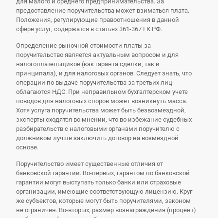
для малого и среднего предпринимательства. За
предоставление поручительства может взиматься плата.
Положения, регулирующие правоотношения в данной
сфере услуг, содержатся в статьях 361-367 ГК РФ.
Определение рыночной стоимости платы за
поручительство является актуальным вопросом и для
налогоплательщиков (как гаранта сделки, так и
принципала), и для налоговых органов. Следует знать, что
операции по выдаче поручительства за третьих лиц
облагаются НДС. При неправильном бухгалтерском учете
поводов для налоговых споров может возникнуть масса.
Хотя услуга поручительства может быть безвозмездной,
эксперты сходятся во мнении, что во избежание судебных
разбирательств с налоговыми органами поручителю с
должником лучше заключить договор на возмездной
основе.
Поручительство имеет существенные отличия от
банковской гарантии. Во-первых, гарантом по банковской
гарантии могут выступать только банки или страховые
организации, имеющие соответствующую лицензию. Круг
же субъектов, которые могут быть поручителями, законом
не ограничен. Во-вторых, размер вознаграждения (процент)