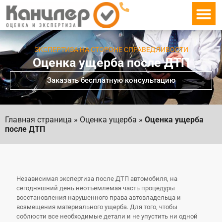
О ко
ЭКСПЕРТИЗА НА СТОРОНЕ СПРАВЕДЛИВОСТИ
Оценка ущерба после ДТП
Заказать бесплатную консультацию
Главная страница
»
Оценка ущерба
»
Оценка ущерба
после ДТП
Независимая экспертиза после ДТП автомобиля, на
сегодняшний день неотъемлемая часть процедуры
восстановления нарушенного права автовладельца и
возмещения материального ущерба. Для того, чтобы
соблюсти все необходимые детали и не упустить ни одной