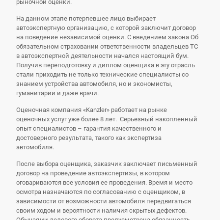
рыночной оценки.
На данном этапе потерпевшее лицо выбирает
автоэкспертную организацию, с которой заключит договор
на поведение независимой оценки. С введением закона Об
обязательном страховании ответственности владельцев ТС
в автоэкспертной деятельности начался настоящий бум.
Получив переподготовку и диплом оценщика в эту отрасль
стали приходить не только технические специалисты со
знанием устройства автомобиля, но и экономисты,
гуманитарии и даже врачи.
Оценочная компания «Kanzler» работает на рынке
оценочных услуг уже более 8 лет. Серьезный накопленный
опыт специалистов – гарантия качественного и
достоверного результата, такого как экспертиза
автомобиля.
После выбора оценщика, заказчик заключает письменный
договор на проведение автоэкспертизы, в котором
оговариваются все условия ее проведения. Время и место
осмотра назначаются по согласованию с оценщиком, в
зависимости от возможности автомобиля передвигаться
своим ходом и вероятности наличия скрытых дефектов.
Обычаями делового оборота предусмотрена обязанность